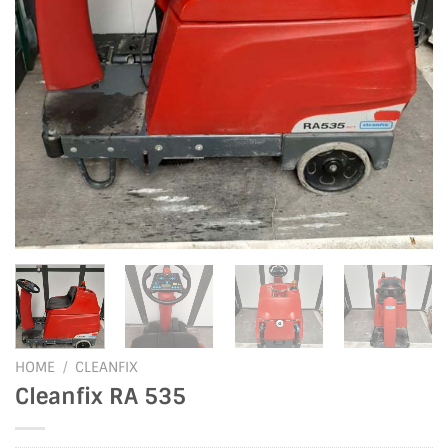
HOME
/
CLEANFIX
Cleanfix RA 535