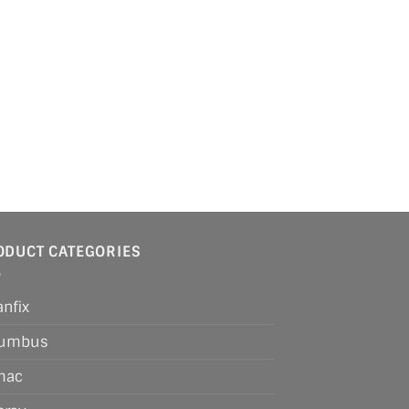
ODUCT CATEGORIES
anfix
lumbus
mac