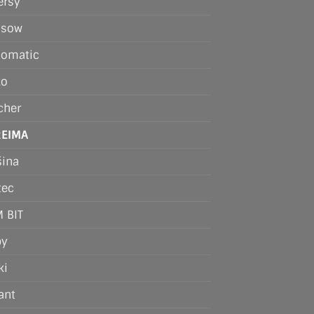
ersy
nsow
omatic
ko
cher
REIMA
ina
tec
 BIT
by
ki
ant