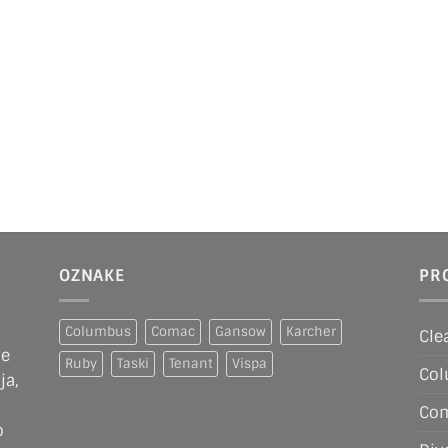
OZNAKE
PR
Columbus
Comac
Gansow
Karcher
Cle
se
Ruby
Taski
Tenant
Vispa
Co
ja,
Co
o