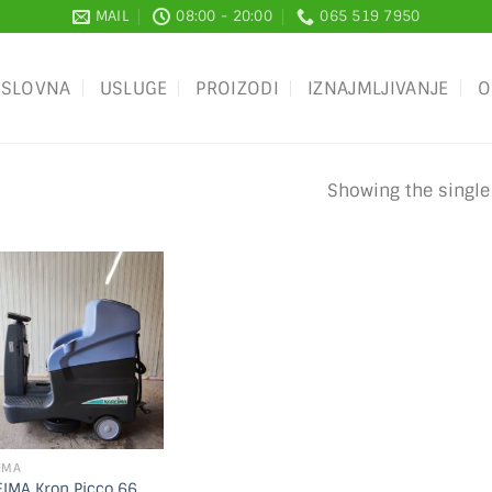
MAIL
08:00 - 20:00
065 519 7950
SLOVNA
USLUGE
PROIZODI
IZNAJMLJIVANJE
O
Showing the single
IMA
IMA Kron Picco 66