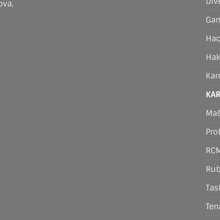
Div
ova,
Ga
Hac
Ha
Kar
KA
Maš
Pro
RCM
Ru
Tas
Ten