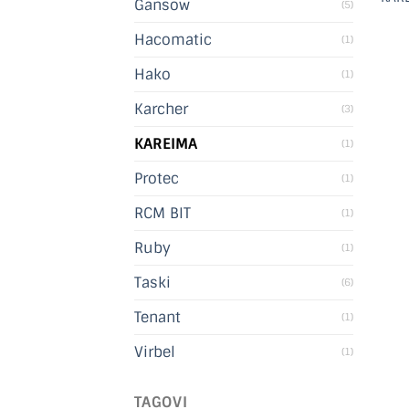
Gansow
(5)
Hacomatic
(1)
Hako
(1)
Karcher
(3)
KAREIMA
(1)
Protec
(1)
RCM BIT
(1)
Ruby
(1)
Taski
(6)
Tenant
(1)
Virbel
(1)
TAGOVI