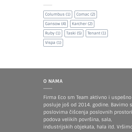
Columbus
(1)
Comac
(2)
Gansow
(4)
Karcher
(2)
Ruby
(1)
Taski
(5)
Tenant
(1)
Vispa
(1)
O NAMA
Firma Eco sm Team aktivno i uspešno
posluje još od 2014. godine. Bavimo 
poslovima čišcenja poslovnih prostori
podova velikih površina, sala,
industrijskih objekata, hala itd. Vršim