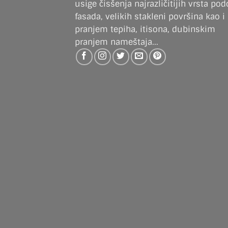
usige čisšenja najrazličitijih vrsta pod
fasada, velikih stakleni površina kao i
pranjem tepiha, itisona, dubinskim
pranjem nameštaja...