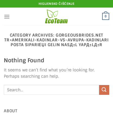
Skip
HIGIJENSKO ČIŠĆENJE
to
content
0
CATEGORY ARCHIVES:
GORGEOUSBRIDES.NET
TR+AMERIKALI-KADINLAR-VS-AVRUPA-KADINLARI
POSTA SIPARIЕЏI GELIN NASД±L YAPД±LД±R
Nothing Found
It seems we can’t find what you’re looking for.
Perhaps searching can help.
ABOUT